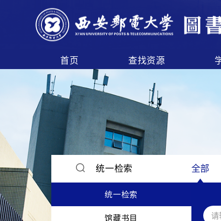
智慧门户平台提供在线自助建站服务。平台易用，用户使用拖拽方式、所见即所得，搭建过程轻松、零代码；具有丰富的模板体现不同行业的特征与风格；布局模块搭配样式模板，满足用户的各类样式需求；添加内容多方式，可本地添加和外接数据；持续统计分析数据，用户随时掌握网站概况。
首页
查找资源
统一检索
全部
统一检索
馆藏书目