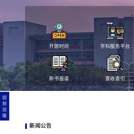
开馆时间
学科服务平台
新书报道
查收查引
回
到
旧
版
新闻公告